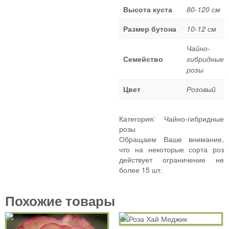
Плетистые розы
Высота куста
80-120 см
Шрабы
Размер бутона
10-12 см
Миниатюрные розы
Чайно-
Почвопокровные розы
Семейство
гибридные
Спрей розы
розы
Штамбовые розы
Цвет
Розовый
ПОЛЕЗНЫЕ СОВЕТЫ
КОНТАКТЫ
Категория:
Чайно-гибридные
розы
Обращаем Ваше внимание,
что на некоторые сорта роз
действует ограничение не
более 15 шт.
Похожие товары