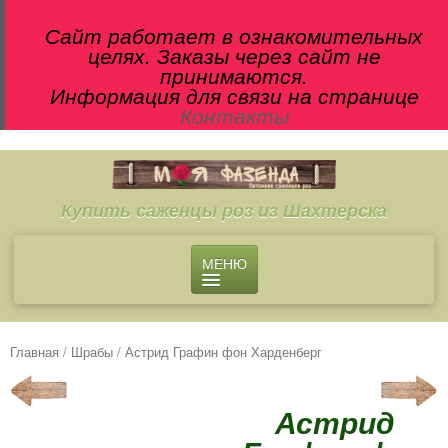
Сайт работает в ознакомительных
целях. Заказы через сайт не
принимаются.
Информация для связи на странице
Контакты
Купить саженцы роз из Шахтерска
МЕНЮ
О ПИТОМНИКЕ
МАГАЗИН
Главная
/
Шрабы
/ Астрид Графин фон Харденберг
Чайно-гибридные розы
Английские розы
Астрид
Флорибунда