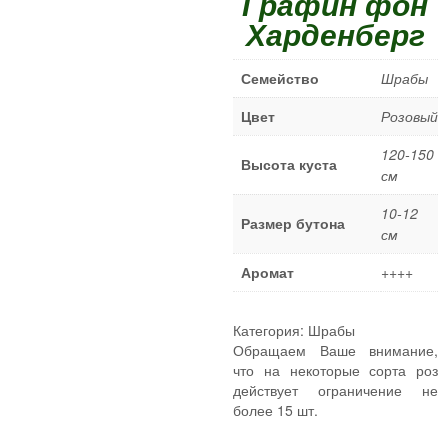
Графин фон
Плетистые розы
Харденберг
Шрабы
Миниатюрные розы
Семейство
Шрабы
Почвопокровные розы
Цвет
Розовый
Спрей розы
Штамбовые розы
120-150
Высота куста
см
ПОЛЕЗНЫЕ СОВЕТЫ
10-12
Размер бутона
КОНТАКТЫ
см
Аромат
++++
Категория:
Шрабы
Обращаем Ваше внимание,
что на некоторые сорта роз
действует ограничение не
более 15 шт.