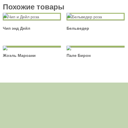
Похожие товары
Чип энд Дейл
Бельведер
Жоэль Мароани
Пале Бирон
Главная
О питомнике
Ассортимент саженцев роз
Полезные советы
Контакты