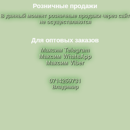
Розничные продажи
В данный момент розничные продажи через сайт
не осуществляются
Для оптовых заказов
Максим Telegram
Максим WhatsApp
Максим Viber
0714259731
Владимир
· © 2014 - 2026
Саженцы роз г. Шахтерск
·