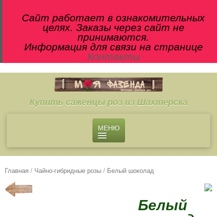
Сайт работает в ознакомительных
целях. Заказы через сайт не
принимаются.
Информация для связи на странице
Контакты
Купить саженцы роз из Шахтерска
МЕНЮ
О ПИТОМНИКЕ
МАГАЗИН
Главная
/
Чайно-гибридные розы
/ Белый шоколад
Чайно-гибридные розы
Английские розы
Белый
Флорибунда