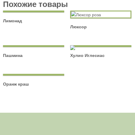
Похожие товары
Лимонад
Люксор
Пашмина
Хулио Иглесиас
Оранж краш
Главная
О питомнике
Ассортимент саженцев роз