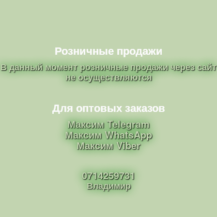
Полезные советы
Контакты
Розничные продажи
В данный момент розничные продажи через сайт
не осуществляются
Для оптовых заказов
Максим Telegram
Максим WhatsApp
Максим Viber
0714259731
Владимир