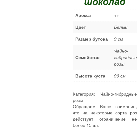
шоколад
Плетистые розы
Шрабы
Аромат
++
Миниатюрные розы
Цвет
Белый
Почвопокровные розы
Спрей розы
Размер бутона
9 см
Штамбовые розы
Чайно-
Семейство
гибридные
ПОЛЕЗНЫЕ СОВЕТЫ
розы
КОНТАКТЫ
Высота куста
90 см
Категория:
Чайно-гибридные
розы
Обращаем Ваше внимание,
что на некоторые сорта роз
действует ограничение не
более 15 шт.