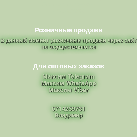
Полезные советы
Контакты
Розничные продажи
В данный момент розничные продажи через сайт
не осуществляются
Для оптовых заказов
Максим Telegram
Максим WhatsApp
Максим Viber
0714259731
Владимир