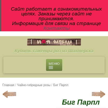
Сайт работает в ознакомительных
целях. Заказы через сайт не
принимаются.
Информация для связи на странице
Контакты
Купить саженцы роз из Шахтерска
МЕНЮ
О ПИТОМНИКЕ
МАГАЗИН
Главная
/
Чайно-гибридные розы
/ Биг Парпл
Чайно-гибридные розы
Английские розы
Биг Парпл
Флорибунда