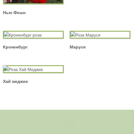
Нью Фешн
Кроненбург
Маруся
Хай меджик
Главная
О питомнике
Ассортимент саженцев роз