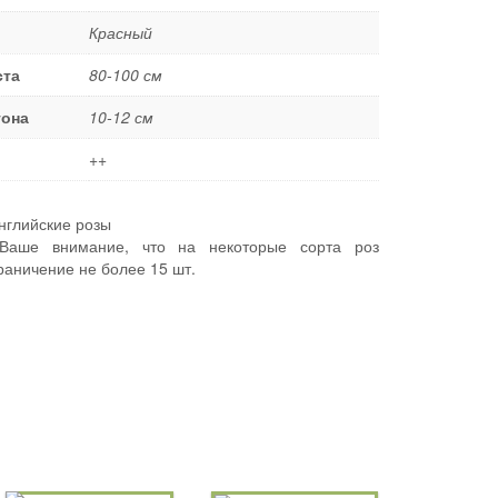
Красный
ста
80-100 см
тона
10-12 см
++
нглийские розы
аше внимание, что на некоторые сорта роз
раничение не более 15 шт.