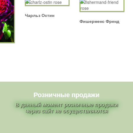
Чарльз Остин
Фишерменс Френд
Розничные продажи
В данный момент розничные продажи
через сайт не осуществляются