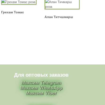
Грехам Томас
Алан Титчшмарш
Для оптовых заказов
Максим Telegram
Максим WhatsApp
Максим Viber