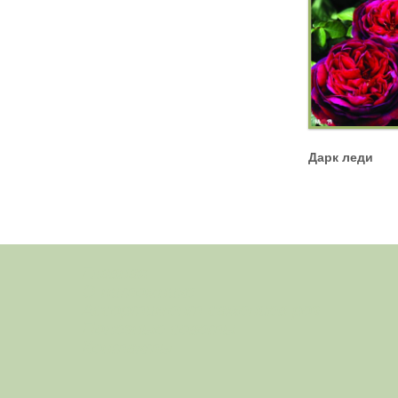
Спрей
Дарк леди
Главная
О питомнике
Ассортимент саженцев роз
Полезные советы
Контакты