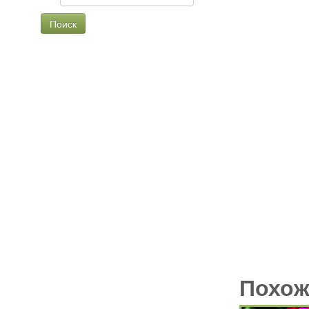
Чайно-гибридные
Английские
Флорибунда
Шрабы
Плетистые
Миниатюрные
Похож
Почвопокровные