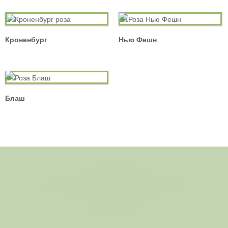
Кроненбург
Нью Фешн
Блаш
Главная
О питомнике
Ассортимент саженцев роз
Полезные советы
Контакты