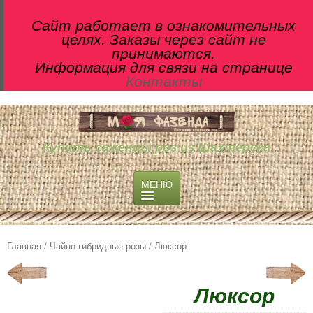
Сайт работает в ознакомительных
целях. Заказы через сайт не
принимаются.
Информация для связи на странице
Контакты
Купить саженцы роз из Шахтерска
МЕНЮ
О ПИТОМНИКЕ
МАГАЗИН
Главная
/
Чайно-гибридные розы
/ Люксор
Чайно-гибридные розы
Английские розы
Люксор
Флорибунда