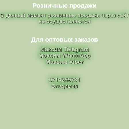
Розничные продажи
В данный момент розничные продажи через сайт
не осуществляются
Для оптовых заказов
Максим Telegram
Максим WhatsApp
Максим Viber
0714259731
Владимир
· © 2014 - 2026
Саженцы роз г. Шахтерск
·