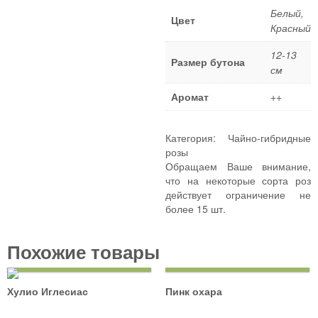
Плетистые розы
Белый
,
Цвет
Красный
Шрабы
Миниатюрные розы
12-13
Размер бутона
Почвопокровные розы
см
Спрей розы
Аромат
++
Штамбовые розы
ПОЛЕЗНЫЕ СОВЕТЫ
Категория:
Чайно-гибридные
розы
КОНТАКТЫ
Обращаем Ваше внимание,
что на некоторые сорта роз
действует ограничение не
более 15 шт.
Похожие товары
Хулио Иглесиас
Пинк охара