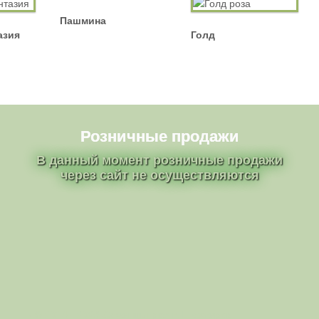
Пашмина
азия
Голд
Розничные продажи
В данный момент розничные продажи
через сайт не осуществляются
· © 2014 - 2026
Саженцы роз г. Шахтерск