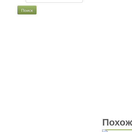
Чайно-гибридные
Английские
Флорибунда
Шрабы
Плетистые
Миниатюрные
Похож
Почвопокровные