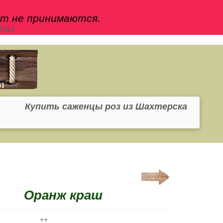
йт не принимаются.
кты
Купить саженцы роз из Шахтерска
Оранж краш
++