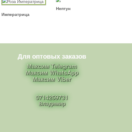
Нептун
Императрица
Для оптовых заказов
Максим Telegram
Максим WhatsApp
Максим Viber
0714259731
Владимир
Наверх