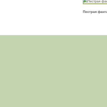
Спрей
Пестрая фант
Главная
О питомнике
Ассортимент саженцев роз
Полезные советы
Контакты