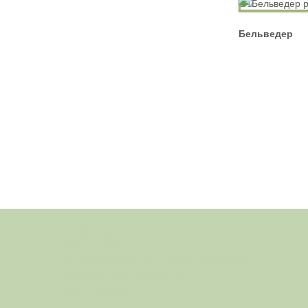
Спрей
Бельведер
Главная
О питомнике
Ассортимент саженцев роз
Полезные советы
Контакты