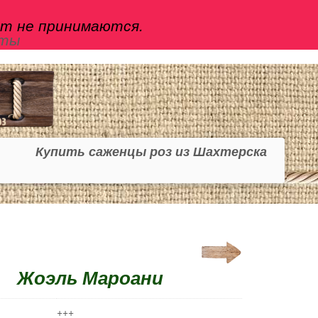
йт не принимаются.
кты
Купить саженцы роз из Шахтерска
Жоэль Мароани
+++