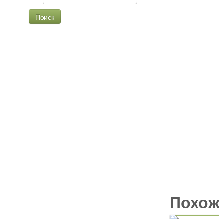
Чайно-гибридные
Английские
Флорибунда
Шрабы
Плетистые
Миниатюрные
Похож
Почвопокровные