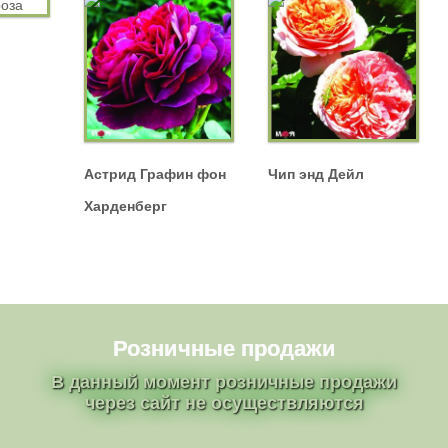
Астрид Графин фон
Чип энд Дейл
Харденберг
Розничные продажи
В данный момент розничные продажи
через сайт не осуществляются