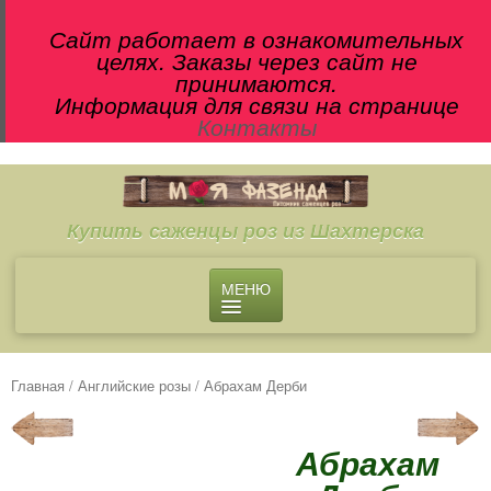
Сайт работает в ознакомительных
целях. Заказы через сайт не
принимаются.
Информация для связи на странице
Контакты
Купить саженцы роз из Шахтерска
МЕНЮ
О ПИТОМНИКЕ
МАГАЗИН
Главная
/
Английские розы
/ Абрахам Дерби
Чайно-гибридные розы
Английские розы
Абрахам
Флорибунда