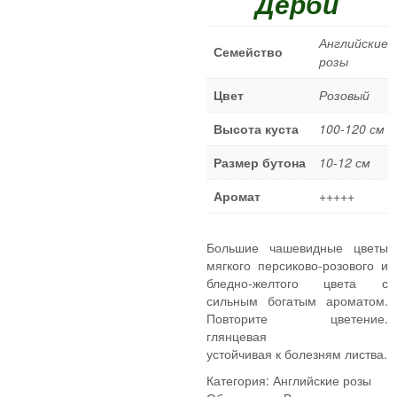
Дерби
Плетистые розы
Шрабы
Английские
Семейство
розы
Миниатюрные розы
Почвопокровные розы
Цвет
Розовый
Спрей розы
Высота куста
100-120 см
Штамбовые розы
Размер бутона
10-12 см
ПОЛЕЗНЫЕ СОВЕТЫ
Аромат
+++++
КОНТАКТЫ
Большие чашевидные цветы
мягкого персиково-розового и
бледно-желтого цвета с
сильным богатым ароматом.
Повторите цветение.
глянцевая
устойчивая к болезням листва.
Категория:
Английские розы