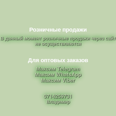
Ассортимент саженцев роз
Полезные советы
Контакты
Розничные продажи
В данный момент розничные продажи через сайт
не осуществляются
Для оптовых заказов
Максим Telegram
Максим WhatsApp
Максим Viber
0714259731
Владимир