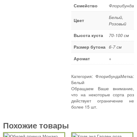
Плетистые розы
Семейство
Флорибунда
Шрабы
Белый
,
Цвет
Миниатюрные розы
Розовый
Почвопокровные розы
Высота куста
70-100 см
Спрей розы
Штамбовые розы
Размер бутона
6-7 см
ПОЛЕЗНЫЕ СОВЕТЫ
Аромат
+
КОНТАКТЫ
Категория:
Флорибунда
Метка:
Белый
Обращаем Ваше внимание,
что на некоторые сорта роз
действует ограничение не
более 15 шт.
Похожие товары