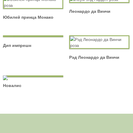
Леонардо да Винчи
Юбилей принца Монако
Дип импрешн
Рэд Леонардо да Винчи
Новалис
Главная
О питомнике