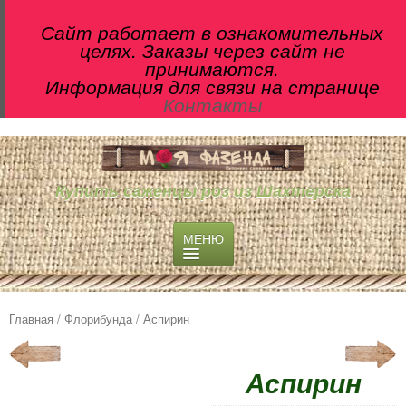
Сайт работает в ознакомительных
целях. Заказы через сайт не
принимаются.
Информация для связи на странице
Контакты
Купить саженцы роз из Шахтерска
МЕНЮ
О ПИТОМНИКЕ
МАГАЗИН
Главная
/
Флорибунда
/ Аспирин
Чайно-гибридные розы
Английские розы
Аспирин
Флорибунда